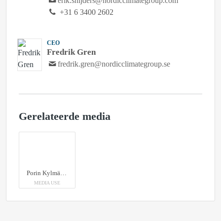
erik.snijders@nordicclimategroup.com
+31 6 3400 2602
CEO
Fredrik Gren
fredrik.gren@nordicclimategroup.se
Gerelateerde media
Porin Kylmäasennus Oy
MEDIA USE