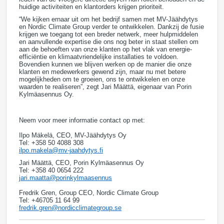
huidige activiteiten en klantorders krijgen prioriteit.
“We kijken ernaar uit om het bedrijf samen met MV-Jäähdytys
en Nordic Climate Group verder te ontwikkelen. Dankzij de fusie
krijgen we toegang tot een breder netwerk, meer hulpmiddelen
en aanvullende expertise die ons nog beter in staat stellen om
aan de behoeften van onze klanten op het vlak van energie-
efficiëntie en klimaatvriendelijke installaties te voldoen.
Bovendien kunnen we blijven werken op de manier die onze
klanten en medewerkers gewend zijn, maar nu met betere
mogelijkheden om te groeien, ons te ontwikkelen en onze
waarden te realiseren”, zegt Jari Määttä, eigenaar van Porin
Kylmäasennus Oy.
Neem voor meer informatie contact op met:
Ilpo Mäkelä, CEO, MV-Jäähdytys Oy
Tel: +358 50 4088 308
ilpo.makela@mv-jaahdytys.fi
Jari Määttä, CEO, Porin Kylmäasennus Oy
Tel: +358 40 0654 222
jari.maatta@porinkylmaasennus
Fredrik Gren, Group CEO, Nordic Climate Group
Tel: +46705 11 64 99
fredrik.gren@nordicclimategroup.se