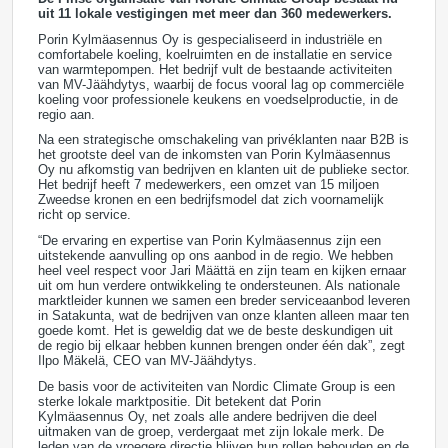
uit 11 lokale vestigingen met meer dan 360 medewerkers.
Porin Kylmäasennus Oy is gespecialiseerd in industriële en
comfortabele koeling, koelruimten en de installatie en service
van warmtepompen. Het bedrijf vult de bestaande activiteiten
van MV-Jäähdytys, waarbij de focus vooral lag op commerciële
koeling voor professionele keukens en voedselproductie, in de
regio aan.
Na een strategische omschakeling van privéklanten naar B2B is
het grootste deel van de inkomsten van Porin Kylmäasennus
Oy nu afkomstig van bedrijven en klanten uit de publieke sector.
Het bedrijf heeft 7 medewerkers, een omzet van 15 miljoen
Zweedse kronen en een bedrijfsmodel dat zich voornamelijk
richt op service.
“De ervaring en expertise van Porin Kylmäasennus zijn een
uitstekende aanvulling op ons aanbod in de regio. We hebben
heel veel respect voor Jari Määttä en zijn team en kijken ernaar
uit om hun verdere ontwikkeling te ondersteunen. Als nationale
marktleider kunnen we samen een breder serviceaanbod leveren
in Satakunta, wat de bedrijven van onze klanten alleen maar ten
goede komt. Het is geweldig dat we de beste deskundigen uit
de regio bij elkaar hebben kunnen brengen onder één dak”, zegt
Ilpo Mäkelä, CEO van MV-Jäähdytys.
De basis voor de activiteiten van Nordic Climate Group is een
sterke lokale marktpositie. Dit betekent dat Porin
Kylmäasennus Oy, net zoals alle andere bedrijven die deel
uitmaken van de groep, verdergaat met zijn lokale merk. De
leden van de vroegere directie blijven hun rollen behouden en de