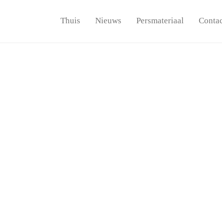
Thuis
Nieuws
Persmateriaal
Conta
ordic Climate Gro