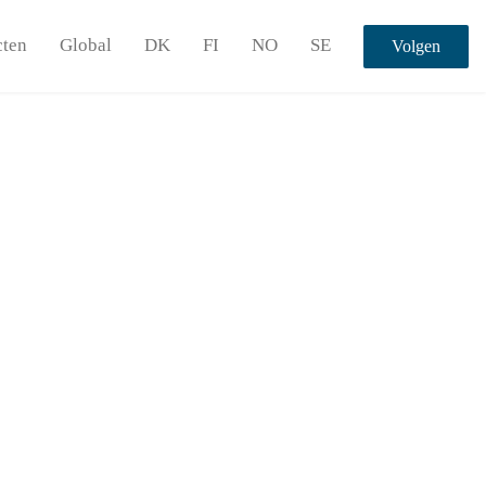
cten
Global
DK
FI
NO
SE
Volgen
up